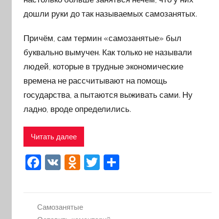
дошли руки до так называемых самозанятых.
Причём, сам термин «самозанятые» был
буквально вымучен. Как только не называли
людей, которые в трудные экономические
времена не рассчитывают на помощь
государства, а пытаются выживать сами. Ну
ладно, вроде определились.
Читать далее
F
V
O
T
О
a
K
d
w
тп
c
n
itt
р
e
o
er
а
Самозанятые