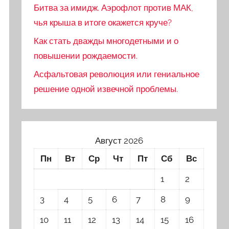
Битва за имидж. Аэрофлот против МАК,
чья крыша в итоге окажется круче?
Как стать дважды многодетными и о
повышении рождаемости.
Асфальтовая революция или гениальное
решение одной извечной проблемы.
Август 2026
Пн
Вт
Ср
Чт
Пт
Сб
Вс
1
2
3
4
5
6
7
8
9
10
11
12
13
14
15
16