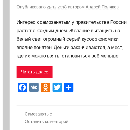
Опубликовано
29.12.2018
автором
Андрей Поляков
Интерес к самозанятым у правительства России
растёт с каждым днём. Желание вытащить на
белый свет огромный серый кусок экономики
вполне понятен. Деньги заканчиваются, а мест,
где их можно взять, становиться всё меньше.
Читать далее
F
V
O
T
О
a
K
d
w
тп
c
n
itt
р
e
o
er
а
Самозанятые
Оставить коментарий
b
kl
в