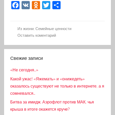
F
V
O
T
О
a
K
d
w
тп
c
n
itt
р
e
o
er
а
Из жизни
,
Семейные ценности
Оставить коментарий
b
kl
в
o
a
и
o
ss
ть
Свежие записи
k
ni
ki
«Не сегодня…»
Какой ужас! «Яжемать» и «онижедеть»
оказалось существуют не только в интернете, а я
сомневался…
Битва за имидж. Аэрофлот против МАК, чья
крыша в итоге окажется круче?